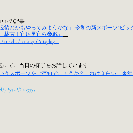
EWS DIGの記事
退後とかもやってみようかな」“令和の新スポーツ”ピッ
、林芳正官房長官ら参戦』
p/articles/-/1618316?display=1
アム放送にて、当日の様子をお話しています！
いうスポーツをご存知でしょうか？これは面白い。来年
el/785328/6283355