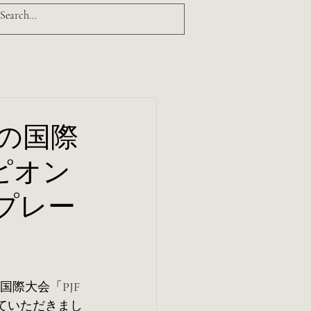
の国際
ピオン
てプレー
際大会「PJF 
ていただきまし