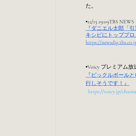
た。
▪️12/15 19:09TBS N
『ダニエル太郎「引
キシビにトッププロ
https://newsdig.tbs.co.j
▪️Voicy プレミ
『ピックルボールと
行しそうです！』
https://voicy.jp/chann