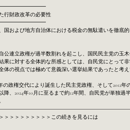
━━━━━━━━━
た行財政改革の必要性
━━━━━━━━━
、国および地方自治体における税金の無駄遣いを徹底的
自公連立政権が過半数割れを起こし、国民民主党の玉木
結果に対する全体的な所感としては、自民党にとって非
全体の視点では極めて意義深い選挙結果であったと考え
9年の政権交代により誕生した民主党政権、そして2012
降、2024年10月に至るまで約12年間、自民党が単独過
。
＞＞＞＞＞＞＞＞＞＞この続きを見るには