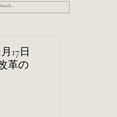
月17日
改革の